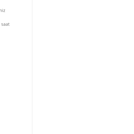
niz
 saat