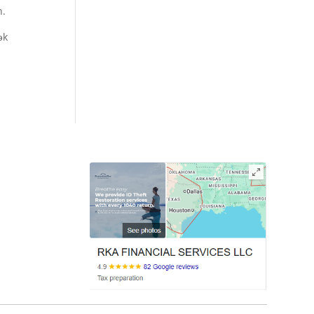
n.
ək