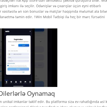
ifadəçiləri isə App Store-dan təhlükəsiz şəkildə quraşdıra bilər. Mo
giriş imkanı ilə seçilir. Ödənişlər və çıxarışlar üçün eyni etibarlı
r vasitəsilə ən son bonuslar və matçlar haqqında məlumat ala bilər
 idarəetmə təmin edir. 1Win Mobil Tətbiqi ilə heç bir mərc fürsətini
 Dilerlərlə Oynamaq
unikal imkanlar təklif edir. Bu platforma sizə ev rahatlığında əsl 