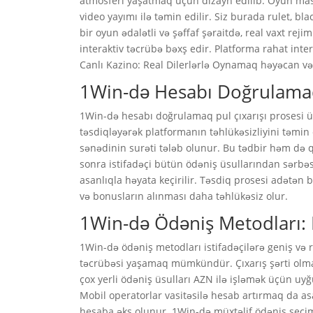
atmosferi yaşatmaq üçün dizayn edilib. Oyun masal
video yayımı ilə təmin edilir. Siz burada rulet, bla
bir oyun ədalətli və şəffaf şəraitdə, real vaxt reji
interaktiv təcrübə bəxş edir. Platforma rahat inte
Canlı Kazino: Real Dilerlərlə Oynamaq həyəcan və 
1Win-də Hesabı Doğrulamaq
1Win-də hesabı doğrulamaq pul çıxarışı prosesi 
təsdiqləyərək platformanın təhlükəsizliyini təmin
sənədinin surəti tələb olunur. Bu tədbir həm də
sonra istifadəçi bütün ödəniş üsullarından sərbəs
asanlıqla həyata keçirilir. Təsdiq prosesi adətən
və bonusların alınması daha təhlükəsiz olur.
1Win-də Ödəniş Metodları: D
1Win-də ödəniş metodları istifadəçilərə geniş və 
təcrübəsi yaşamaq mümkündür. Çıxarış şərti olma
çox yerli ödəniş üsulları AZN ilə işləmək üçün uyğun
Mobil operatorlar vasitəsilə hesab artırmaq da asan
hesaba əks olunur. 1Win-də müxtəlif ödəniş seçim