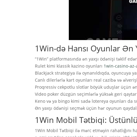
1Win-də Hansı Oyunlar Ən Ya
“1Win” platformasında ən yaxşı ödənişi təklif edən 
Rulet kimi klassik kazino oyunları
1win-casino-az-
Blackjack strategiya ilə oynanıldıqda, oyuncuya yax
Canlı dilerlərlə kart oyunları real cazibə və əlverişl
Proqressiv cekpotlu slotlar böyük uduşlar üçün ən
Video poker düzgün seçimlərlə yüksək geri qaytarı
Keno və ya bingo kimi sadə lotereya oyunları da sü
Ən yaxşı ödənişi seçmək üçün hər oyunun qaydal
1Win Mobil Tətbiqi: Üstünlü
1Win Mobil Tətbiqi ilə mərc etməyin rahatlığını h