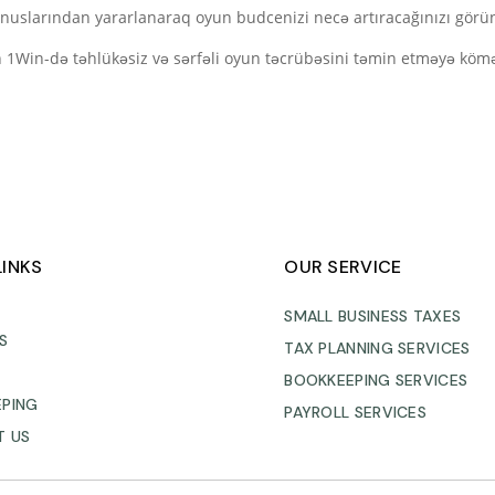
uslarından yararlanaraq oyun budcenizi necə artıracağınızı görü
 1Win-də təhlükəsiz və sərfəli oyun təcrübəsini təmin etməyə köm
LINKS
OUR SERVICE
SMALL BUSINESS TAXES
S
TAX PLANNING SERVICES
BOOKKEEPING SERVICES
PING
PAYROLL SERVICES
T US