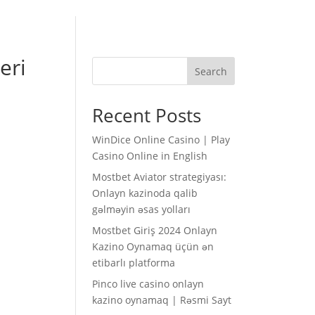
eri
Search
Recent Posts
WinDice Online Casino | Play
Casino Online in English
Mostbet Aviator strategiyası:
Onlayn kazinoda qalib
gəlməyin əsas yolları
Mostbet Giriş 2024 Onlayn
Kazino Oynamaq üçün ən
etibarlı platforma
Pinco live casino onlayn
kazino oynamaq | Rəsmi Sayt