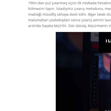
1Win-dən pul çıxarmaq üçün ilk növbədə hesabınıza
bölməsini tapın. İstədiyiniz çıxarış metodunu, məs
məbləği müvafiq sahəyə daxil edin. Əgər tələb ol
məlumatları yoxladıqdan sonra çıxarış əmrini təs
ərzində həyata keçirilir. Son olaraq, köçürmənin s