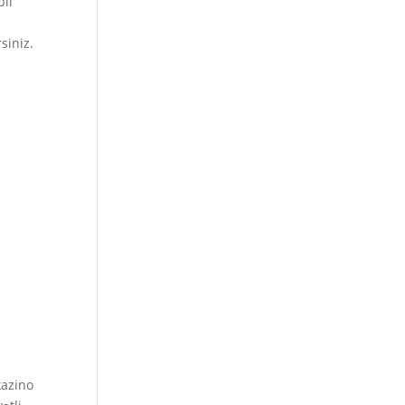
bil
siniz.
kazino