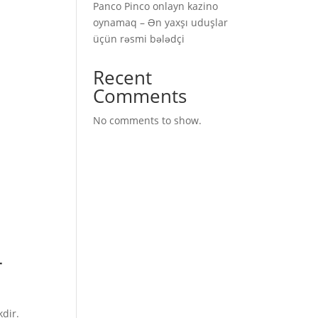
Panco Pinco onlayn kazino
oynamaq – Ən yaxşı uduşlar
üçün rəsmi bələdçi
Recent
Comments
No comments to show.
r
dir.