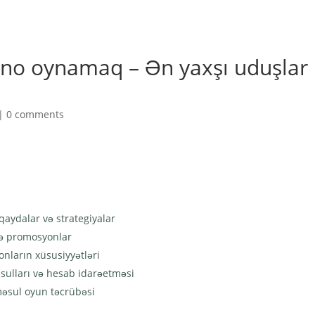
OKKEEPING
PRICING
CONTACT US
ino oynamaq – Ən yaxşı uduşlar
|
0 comments
aydalar və strategiyalar
və promosyonlar
nların xüsusiyyətləri
sulları və hesab idarəetməsi
məsul oyun təcrübəsi