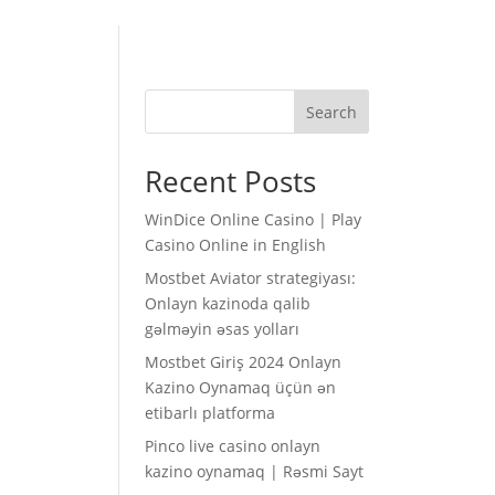
Search
Recent Posts
WinDice Online Casino | Play
Casino Online in English
Mostbet Aviator strategiyası:
Onlayn kazinoda qalib
gəlməyin əsas yolları
Mostbet Giriş 2024 Onlayn
Kazino Oynamaq üçün ən
etibarlı platforma
Pinco live casino onlayn
kazino oynamaq | Rəsmi Sayt