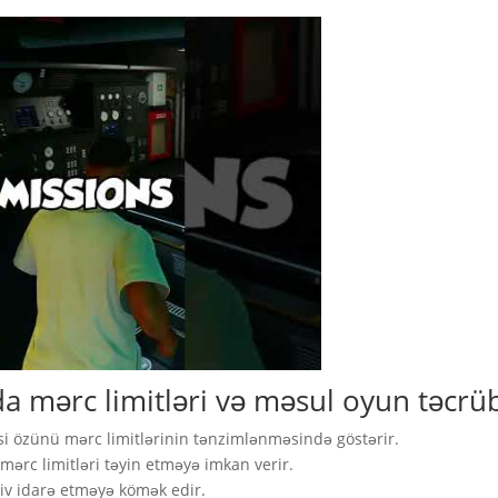
a mərc limitləri və məsul oyun təcrü
i özünü mərc limitlərinin tənzimlənməsində göstərir.
q mərc limitləri təyin etməyə imkan verir.
tiv idarə etməyə kömək edir.