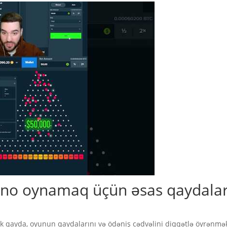
ino oynamaq üçün əsas qaydala
 qayda, oyunun qaydalarını və ödəniş cədvəlini diqqətlə öyrənmək