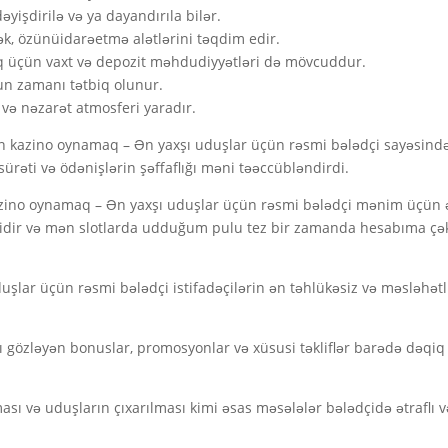
yişdirilə və ya dayandırıla bilər.
ək, özünüidarəetmə alətlərini təqdim edir.
aq üçün vaxt və depozit məhdudiyyətləri də mövcuddur.
un zamanı tətbiq olunur.
və nəzarət atmosferi yaradır.
n kazino oynamaq – Ən yaxşı uduşlar üçün rəsmi bələdçi sayəsində
ürəti və ödənişlərin şəffaflığı məni təəccübləndirdi.
azino oynamaq – Ən yaxşı uduşlar üçün rəsmi bələdçi mənim üçün 
əlidir və mən slotlarda udduğum pulu tez bir zamanda hesabıma çə
şlar üçün rəsmi bələdçi istifadəçilərin ən təhlükəsiz və məsləhətl
 gözləyən bonuslar, promosyonlar və xüsusi təkliflər barədə dəqiq
sı və uduşların çıxarılması kimi əsas məsələlər bələdçidə ətraflı v