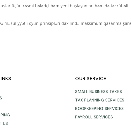
uşlar üçün rəsmi bələdçi həm yeni başlayanlar, həm də təcrübəli
 və məsuliyyətli oyun prinsipləri daxilində maksimum qazanma şan
LINKS
OUR SERVICE
SMALL BUSINESS TAXES
S
TAX PLANNING SERVICES
BOOKKEEPING SERVICES
PING
PAYROLL SERVICES
T US