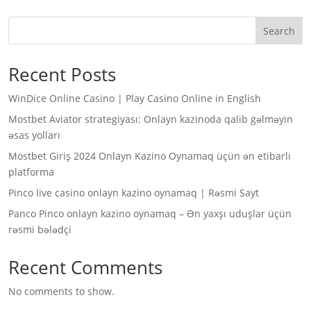
Search
Recent Posts
WinDice Online Casino | Play Casino Online in English
Mostbet Aviator strategiyası: Onlayn kazinoda qalib gəlməyin
əsas yolları
Mostbet Giriş 2024 Onlayn Kazino Oynamaq üçün ən etibarlı
platforma
Pinco live casino onlayn kazino oynamaq | Rəsmi Sayt
Panco Pinco onlayn kazino oynamaq – Ən yaxşı uduşlar üçün
rəsmi bələdçi
Recent Comments
No comments to show.