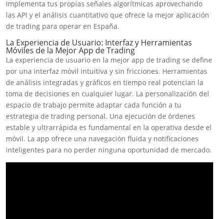
Implementa tus propias señales algorítmicas aprovechando
las API y el análisis cuantitativo que ofrece la mejor aplicación
de trading para operar en España.
La Experiencia de Usuario: Interfaz y Herramientas
Móviles de la Mejor App de Trading
La experiencia de usuario en la mejor app de trading se define
por una interfaz móvil intuitiva y sin fricciones. Herramientas
de análisis integradas y gráficos en tiempo real potencian la
toma de decisiones en cualquier lugar. La personalización del
espacio de trabajo permite adaptar cada función a tu
estrategia de trading personal. Una ejecución de órdenes
estable y ultrarrápida es fundamental en la operativa desde el
móvil. La app ofrece una navegación fluida y notificaciones
inteligentes para no perder ninguna oportunidad de mercado.