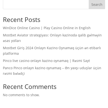
Search
Recent Posts
WinDice Online Casino | Play Casino Online in English
Mostbet Aviator strategiyası: Onlayn kazinoda qalib gəlməyin
əsas yolları
Mostbet Giriş 2024 Onlayn Kazino Oynamaq üçün ən etibarlı
platforma
Pinco live casino onlayn kazino oynamaq | Rəsmi Sayt
Panco Pinco onlayn kazino oynamaq – Ən yaxşı uduşlar üçün
rəsmi bələdçi
Recent Comments
No comments to show.